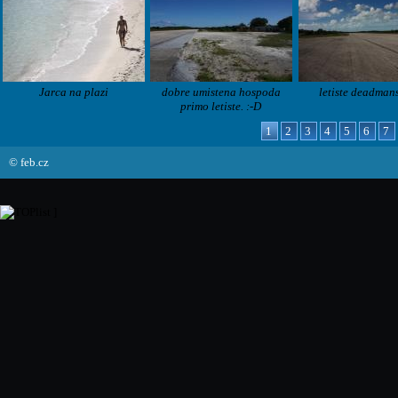
Jarca na plazi
dobre umistena hospoda
letiste deadman
primo letiste. :-D
1
2
3
4
5
6
7
© feb.cz
]