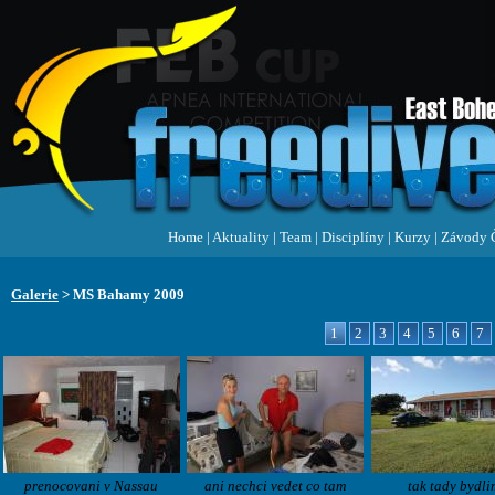
Home
|
Aktuality
|
Team
|
Disciplíny
|
Kurzy
|
Závody 
Galerie
> MS Bahamy 2009
1
2
3
4
5
6
7
prenocovani v Nassau
ani nechci vedet co tam
tak tady bydli