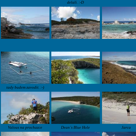
delali. :-D
tady budem zavodit. :-)
Valous na prochazce
Dean´s Blue Hole
Jarca