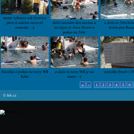
mame vybrano tak berem a
jdem si udelat vanocni
dalsi zavodni den zacina a
a dala to 54m bila
atmosku. :-)
na lajne je Jana Strain a
bronz pro Kan
pokus na 54m.
Natalka a pokus na novy WR
a dala to novy WR je na
vysledky finale CN
62m.
svete. :-)
«
‹
1
2
3
4
5
6
© feb.cz
]