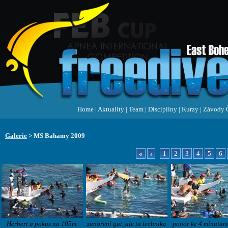
Home
|
Aktuality
|
Team
|
Disciplíny
|
Kurzy
|
Závody 
Galerie
> MS Bahamy 2009
«
‹
1
2
3
4
5
6
Herbert a pokus na 105m.
zanoreni gut, ale ta technika
ponor ke 4 minutam