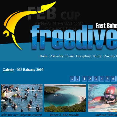
Home
|
Aktuality
|
Team
|
Disciplíny
|
Kurzy
|
Závody 
Galerie
> MS Bahamy 2009
«
‹
1
2
3
4
5
6
85m nic neni kdyz ma rekord
konec 3. dne zavodu.
lachtan Valous.