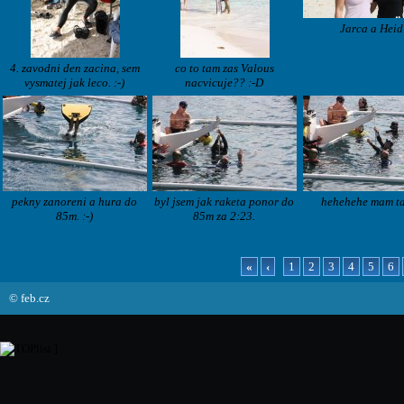
Jarca a Heid
4. zavodni den zacina, sem
co to tam zas Valous
vysmatej jak leco. :-)
nacvicuje?? :-D
pekny zanoreni a hura do
byl jsem jak raketa ponor do
hehehehe mam tag
85m. :-)
85m za 2:23.
«
‹
1
2
3
4
5
6
© feb.cz
]