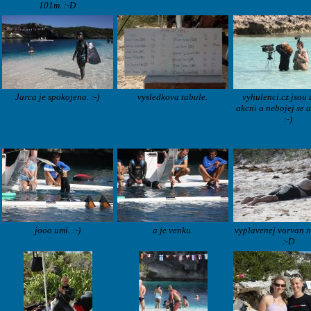
101m. :-D
Jarca je spokojena. :-)
vysledkova tabule.
vyhulenci.cz jsou
akcni a nebojej se a
:-)
jooo umi. :-)
a je venku.
vyplavenej vorvan n
:-D