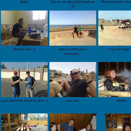
Asala
kdo se na nás přijel podivat
David na koni s hr
:D
Bradek Jón :)
tady je vedro jak v
to je ale bugr
nosorožci...
a po strečinku hurá na dort :)
taxi taxi
shisha