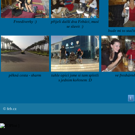
Freediverky :)
přijeli další dva Febáci, musí
se slavit :)
bude mi to stači
pěkná cesta - sharm
tuhle opici jsme si tam spletli
ve freshárn
s jednim kořenem :D
1
© feb.cz
]