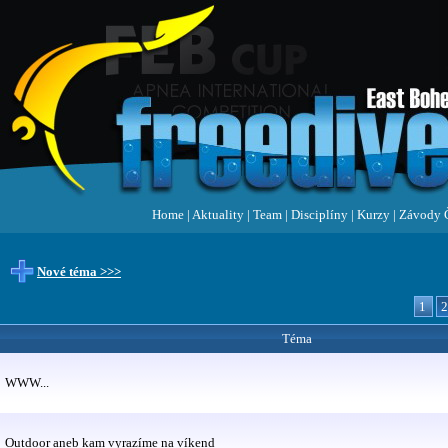
Home
|
Aktuality
|
Team
|
Disciplíny
|
Kurzy
|
Závody 
Nové téma >>>
1
Téma
WWW...
Outdoor aneb kam vyrazíme na víkend