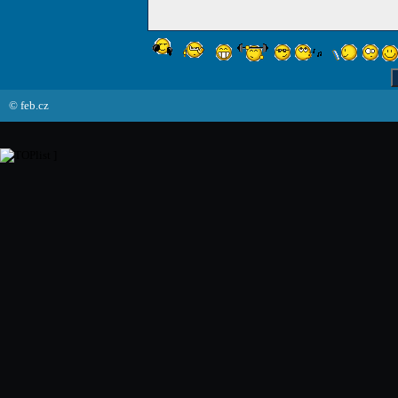
© feb.cz
]