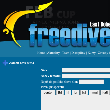
Home
|
Aktuality
|
Team
|
Disciplíny
|
Kurzy
|
Závody 
Založit nové téma
Nick:
Název tématu:
Napiš do políčka slovo slon
První příspěvek: